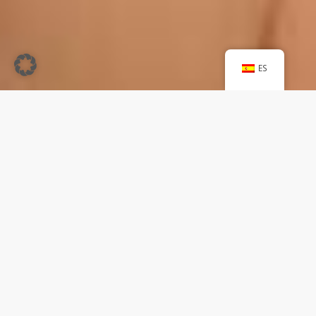
ES
DER SCHLÜSSEL ZU
SCHÖNER, GESUNDER
HAUT SIND VITALE
HAUTZELLEN.
Leider sind wirksame
Gesichtsbehandlungen
oft
unangenehm, schmerzhaft und
verursachen Ausfallzeiten.
Gerade
für Menschen mit Problemhaut ist
es noch schwieriger
eine geeignete
Behandlung zu finden.