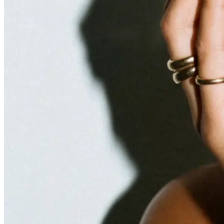
Pigment Correction Facial
Purifiying Facial
Dermaplaning Facial
Korean Lashlifting