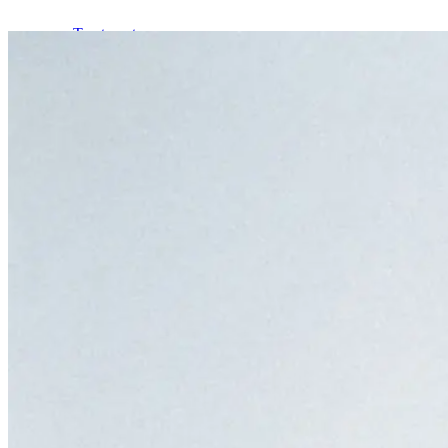
Treatments
Skin Method Facials
Skin Method Facial by Mia
Advanced Biostimulation Facial