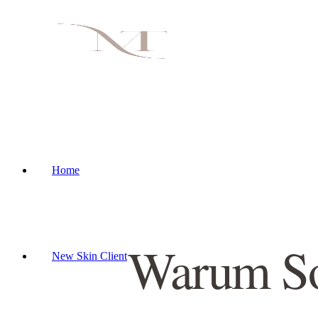
Home
Warum So
New Skin Client