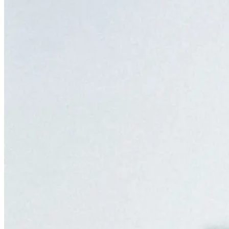
V-Line Lymphatic Sculpt Facial
Essential Facials
Hydra Replenish Facial
Essential Anti-Aging Facial