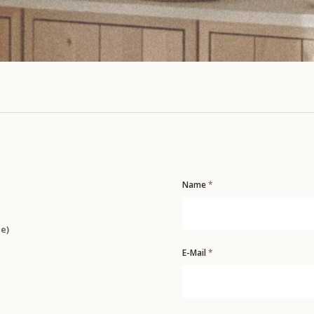
Name
*
e)
E-Mail
*