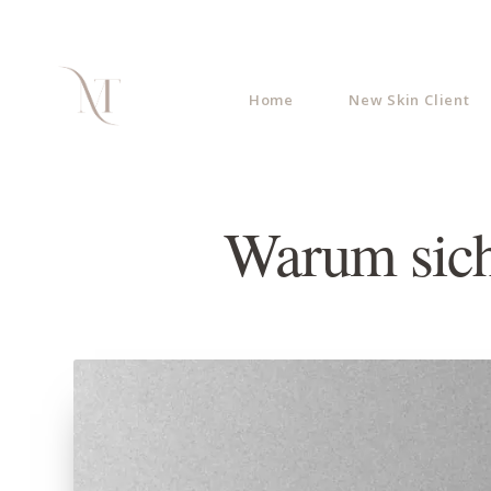
Home
New Skin Client
Warum sich