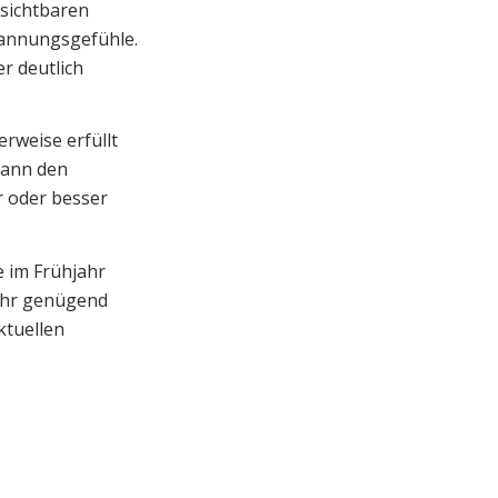
 sichtbaren
pannungsgefühle.
r deutlich
rweise erfüllt
kann den
r oder besser
e im Frühjahr
mehr genügend
ktuellen