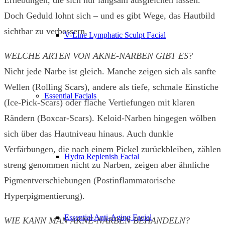
Doch Geduld lohnt sich – und es gibt Wege, das Hautbild
sichtbar zu verbessern.
V-Line Lymphatic Sculpt Facial
WELCHE ARTEN VON AKNE-NARBEN GIBT ES?
Nicht jede Narbe ist gleich. Manche zeigen sich als sanfte
Wellen (Rolling Scars), andere als tiefe, schmale Einstiche
Essential Facials
(Ice-Pick-Scars) oder flache Vertiefungen mit klaren
Rändern (Boxcar-Scars). Keloid-Narben hingegen wölben
sich über das Hautniveau hinaus. Auch dunkle
Verfärbungen, die nach einem Pickel zurückbleiben, zählen
Hydra Replenish Facial
streng genommen nicht zu Narben, zeigen aber ähnliche
Pigmentverschiebungen (Postinflammatorische
Hyperpigmentierung).
Essential Anti-Aging Facial
WIE KANN MAN AKNE-NARBEN BEHANDELN?