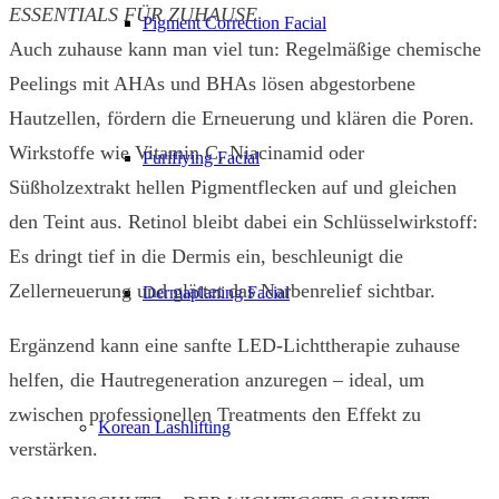
ESSENTIALS FÜR ZUHAUSE
Pigment Correction Facial
Auch zuhause kann man viel tun: Regelmäßige chemische
Peelings mit AHAs und BHAs lösen abgestorbene
Hautzellen, fördern die Erneuerung und klären die Poren.
Wirkstoffe wie Vitamin C, Niacinamid oder
Purifiying Facial
Süßholzextrakt hellen Pigmentflecken auf und gleichen
den Teint aus. Retinol bleibt dabei ein Schlüsselwirkstoff:
Es dringt tief in die Dermis ein, beschleunigt die
Zellerneuerung und glättet das Narbenrelief sichtbar.
Dermaplaning Facial
Ergänzend kann eine sanfte LED-Lichttherapie zuhause
helfen, die Hautregeneration anzuregen – ideal, um
zwischen professionellen Treatments den Effekt zu
Korean Lashlifting
verstärken.