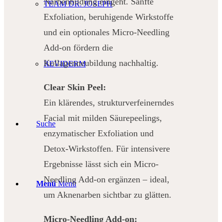
Narbenbildung eingeht. Sanfte
TEAM DR. JOSEPH
Exfoliation, beruhigende Wirkstoffe
und ein optionales Micro-Needling
Add-on fördern die
Kollagenneubildung nachhaltig.
REVIDERM
Clear Skin Peel:
Ein klärendes, strukturverfeinerndes
Facial mit milden Säurepeelings,
Suche
enzymatischer Exfoliation und
Detox-Wirkstoffen. Für intensivere
Ergebnisse lässt sich ein Micro-
Needling Add-on ergänzen – ideal,
Menü
Menü
um Aknenarben sichtbar zu glätten.
Micro-Needling Add-on: